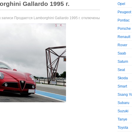
ghini Gallardo 1995 г.
Opel
Peugeot
 записи Продается Lamborghini Gallardo 1995 г.
отключены
Pontiac
Porsche
Renault
Rover
Saab
Saturn
Seat
Skoda
Smart
Ssang Y
Subaru
Suzuki
Tanye
Toyota