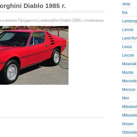
Jeep
ghini Diablo 1985 г.
Kia
и
к записи Продается Lamborghini Diablo 1985 г.
отключены
Lamborg
Lancia
Land Ro
Lexus
Lincoln
Maserati
Mazda
Mercede
Mercury
Mini
Mitsubis
Mitsuoka
Nissan
Oldsmob