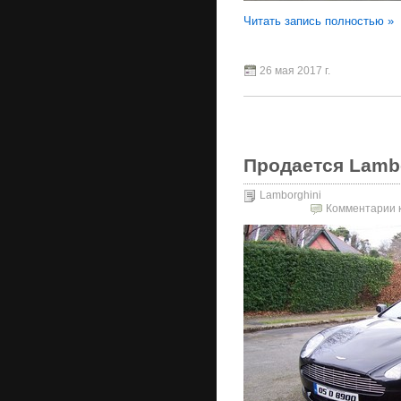
Читать запись полностью »
26 мая 2017 г.
Продается Lambor
Lamborghini
Комментарии
к