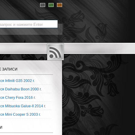
Е ЗАПИСИ
я Infiniti G35 2002 г.
я Daihatsu Boon 2000 г.
я Chery Fora 2016 г.
я Mitsuoka Galue-II 2014 г.
я Mini Cooper S 2003 г.
И