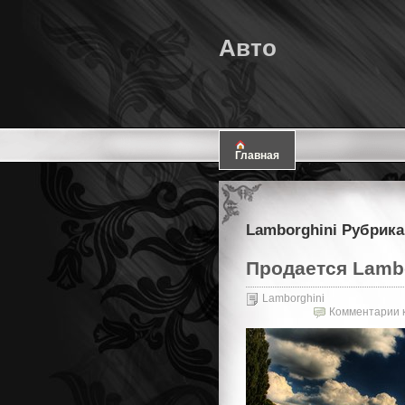
Авто
Главная
Lamborghini Рубрика
Продается Lambor
Lamborghini
Комментарии
к