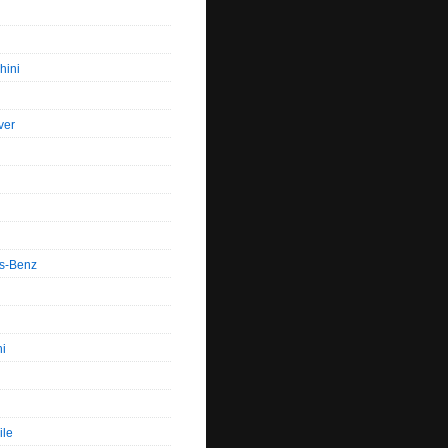
hini
ver
s-Benz
hi
ile