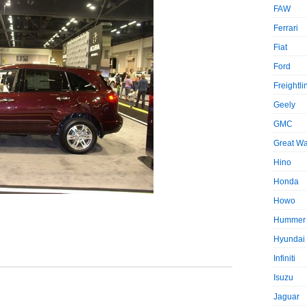
FAW
Ferrari
Fiat
Ford
Freightli
Geely
GMC
Great Wa
Hino
Honda
Howo
Hummer
Hyundai
Infiniti
Isuzu
Jaguar