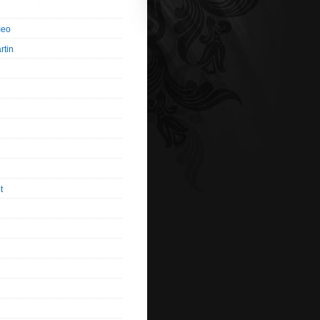
meo
rtin
t