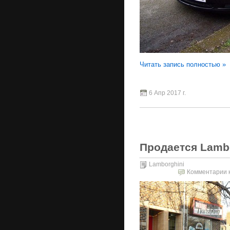
Читать запись полностью »
6 Апр 2017 г.
Продается Lambor
Lamborghini
Комментарии
к