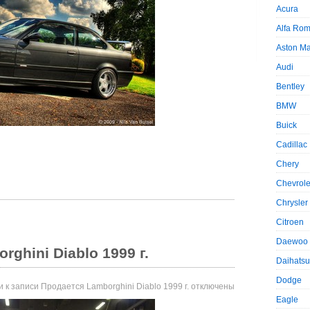
Acura
Alfa Ro
Aston Ma
Audi
Bentley
BMW
Buick
Cadillac
Chery
Chevrole
Chrysler
Citroen
Daewoo
ghini Diablo 1999 г.
Daihatsu
Dodge
и
к записи Продается Lamborghini Diablo 1999 г.
отключены
Eagle