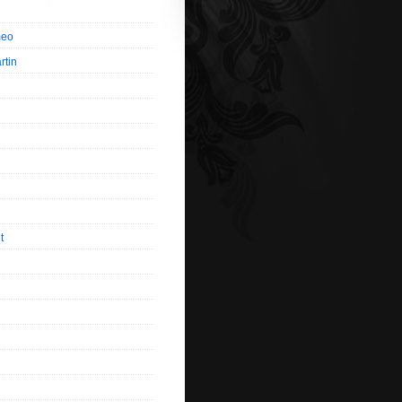
meo
rtin
t