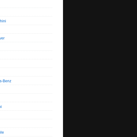
hini
ver
s-Benz
hi
ile