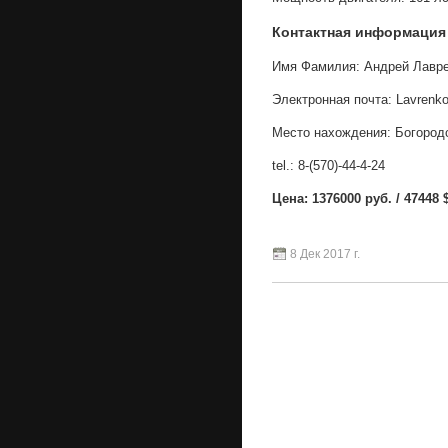
Контактная информация
Имя Фамилия: Андрей Лавр
Электронная почта: LavrenkoA
Место нахождения: Богородс
tel.: 8-(570)-44-4-24
Цена: 1376000 руб. / 47448 $
8 Дек 2017 г.