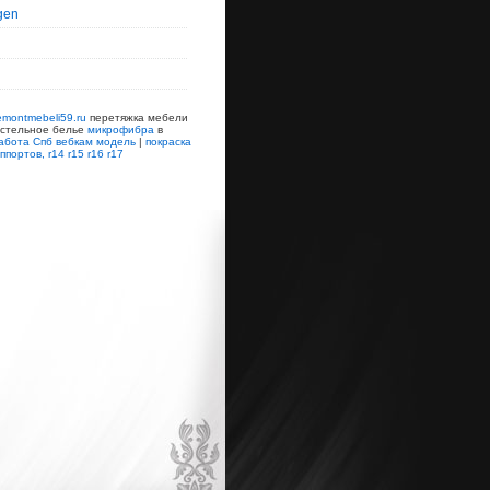
gen
emontmebeli59.ru
перетяжка мебели
остельное белье
микрофибра
в
абота Спб вебкам модель
|
покраска
ппортов, r14 r15 r16 r17