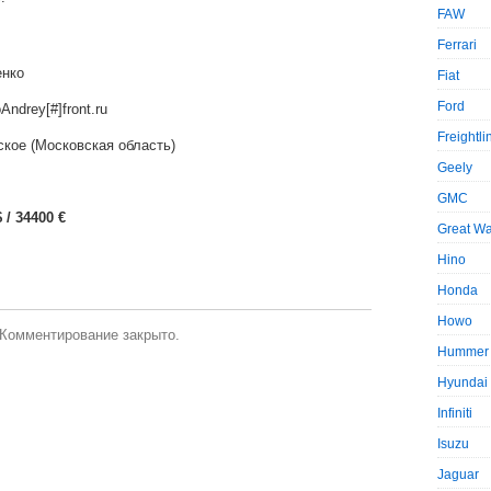
FAW
Ferrari
енко
Fiat
Ford
ndrey[#]front.ru
Freightli
кое (Московская область)
Geely
GMC
 / 34400 €
Great Wa
Hino
Honda
Howo
Комментирование закрыто.
Hummer
Hyundai
Infiniti
Isuzu
Jaguar