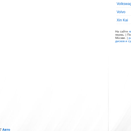
Volkswa
Volvo
Xin Kai
На сайте
r
пермь. | П
Москве. |
р
дисков и су
17
Авто