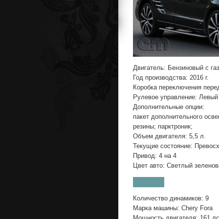
Двигатель: Бензиновый с г
Год производства: 2016 г.
Коробка переключения пере
Рулевое управление: Левый
Дополнительные опции:
пакет дополнительного осве
резины; парктроник;
Объем двигателя: 5,5 л.
Текущие состояние: Превос
Привод: 4 на 4
Цвет авто: Светлый зеленов
Количество динамиков: 9
Марка машины: Chery Fora
Мощность двигателя: 161 лс