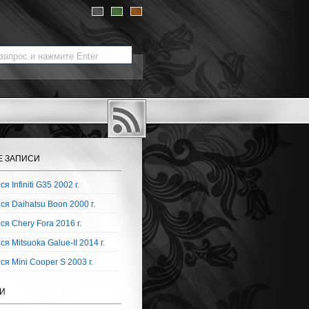
Е ЗАПИСИ
я Infiniti G35 2002 г.
я Daihatsu Boon 2000 г.
я Chery Fora 2016 г.
я Mitsuoka Galue-II 2014 г.
я Mini Cooper S 2003 г.
И