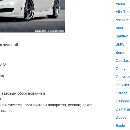
Acura
Alfa Ro
Aston Ma
Audi
Bentley
я
BMW
то-зеленый
Buick
Cadillac
 SRX
Chery
вод
Chevrole
Chrysler
с газовым оборудованием
Citroen
я:
Daewoo
ная система; повторители поворотов; ксенон; пакет
Daihatsu
 салона;
Dodge
Eagle