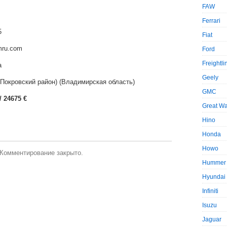
FAW
Ferrari
5
Fiat
omru.com
Ford
Freightli
а
Geely
Покровский район) (Владимирская область)
GMC
/ 24675 €
Great Wa
Hino
Honda
Howo
Комментирование закрыто.
Hummer
Hyundai
Infiniti
Isuzu
Jaguar