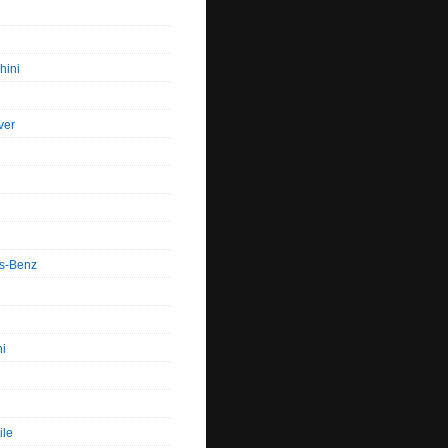
hini
ver
s-Benz
hi
ile