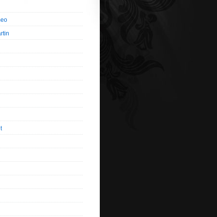
meo
rtin
t