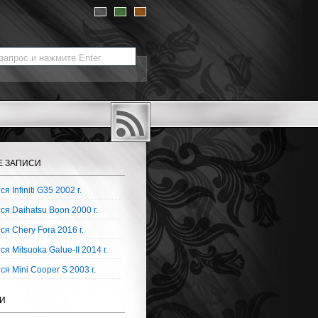
Е ЗАПИСИ
я Infiniti G35 2002 г.
я Daihatsu Boon 2000 г.
я Chery Fora 2016 г.
я Mitsuoka Galue-II 2014 г.
я Mini Cooper S 2003 г.
И