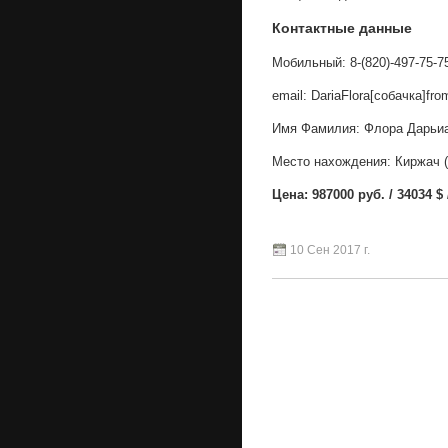
Контактные данные
Мобильный: 8-(820)-497-75-7
email: DariaFlora[собачка]fr
Имя Фамилия: Флора Дарьи
Место нахождения: Киржач (
Цена: 987000 руб. / 34034 $ 
10 Сен 2017 г.