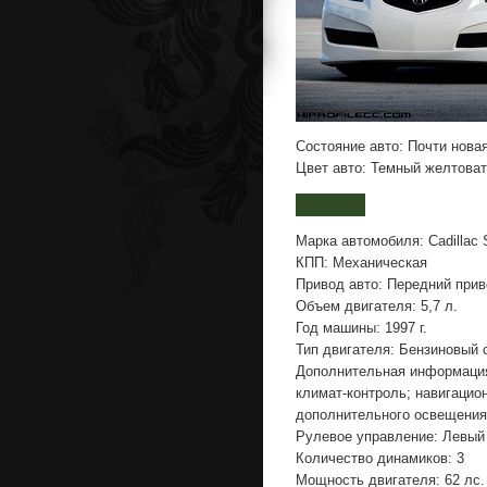
Состояние авто: Почти нова
Цвет авто: Темный желтова
Марка автомобиля: Cadillac
КПП: Механическая
Привод авто: Передний при
Объем двигателя: 5,7 л.
Год машины: 1997 г.
Тип двигателя: Бензиновый 
Дополнительная информаци
климат-контроль; навигацион
дополнительного освещения
Рулевое управление: Левый
Количество динамиков: 3
Мощность двигателя: 62 лс.