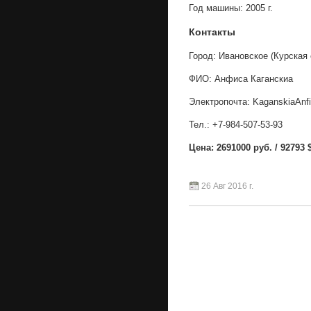
Год машины: 2005 г.
Контакты
Город: Ивановское (Курская 
ФИО: Анфиса Каганскиа
Электропочта: KaganskiaAnfi
Тел.: +7-984-507-53-93
Цена: 2691000 руб. / 92793 $
26 Авг 2016 г.