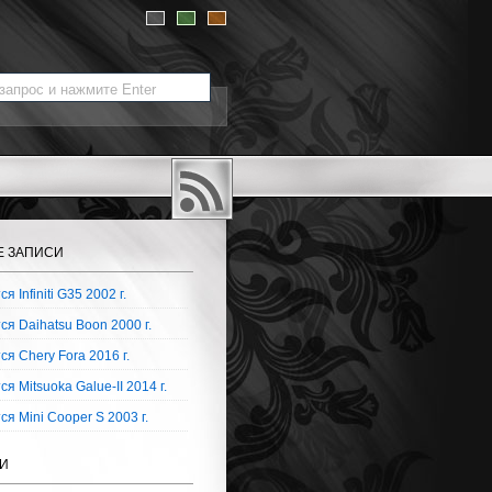
Е ЗАПИСИ
я Infiniti G35 2002 г.
я Daihatsu Boon 2000 г.
я Chery Fora 2016 г.
я Mitsuoka Galue-II 2014 г.
я Mini Cooper S 2003 г.
И