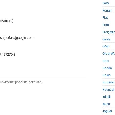
FAW
Ferrari
Fiat
область)
Ford
Freightli
sa[собака]google.com
Geely
GMC
Great Wa
 / 67275 €
Hino
Honda
Howo
Комментирование закрыто.
Hummer
Hyundai
Infiniti
Isuzu
Jaguar