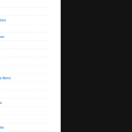
hini
ver
s-Benz
hi
ile