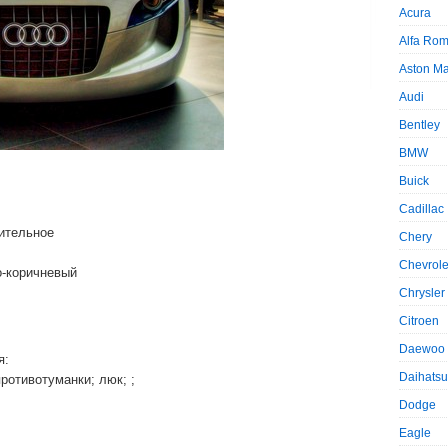
Acura
Alfa Ro
Aston Ma
Audi
Bentley
BMW
Buick
Cadillac
ительное
Chery
Chevrole
-коричневый
Chrysler
Citroen
Daewoo
я:
Daihatsu
ротивотуманки; люк; ;
Dodge
Eagle