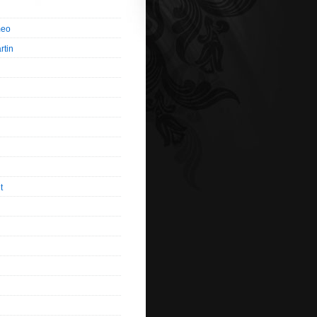
meo
rtin
t