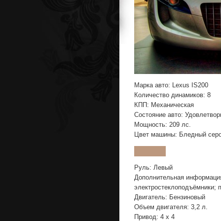
Марка авто: Lexus IS200
Количество динамиков: 8
КПП: Механическая
Состояние авто: Удовлетвор
Мощность: 209 лс.
Цвет машины: Бледный серо
Руль: Левый
Дополнительная информаци
электростеклоподъёмники; п
Двигатель: Бензиновый
Объем двигателя: 3,2 л.
Привод: 4 x 4