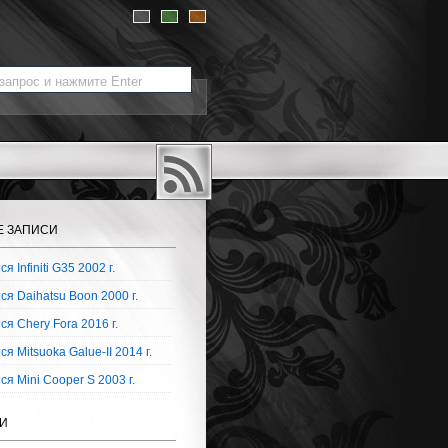
Е ЗАПИСИ
я Infiniti G35 2002 г.
я Daihatsu Boon 2000 г.
я Chery Fora 2016 г.
я Mitsuoka Galue-II 2014 г.
я Mini Cooper S 2003 г.
И