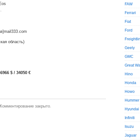
Eos
FAW
.
Ferrari
Fiat
Ford
в]mail333.com
Freightli
кая область)
Geely
GMC
Great Wa
6966 $ / 34050 €
Hino
Honda
Howo
Hummer
Комментирование закрыто.
Hyundai
Infiniti
Isuzu
Jaguar