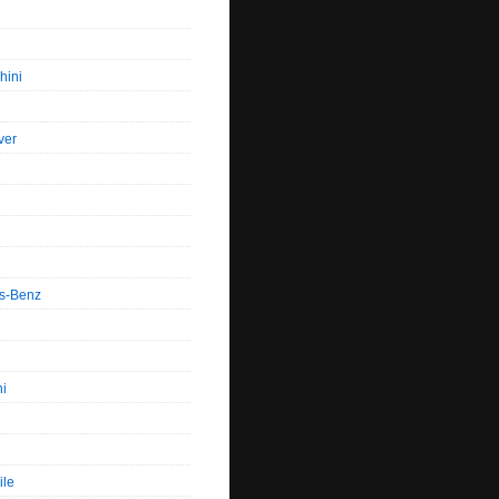
hini
ver
s-Benz
hi
ile