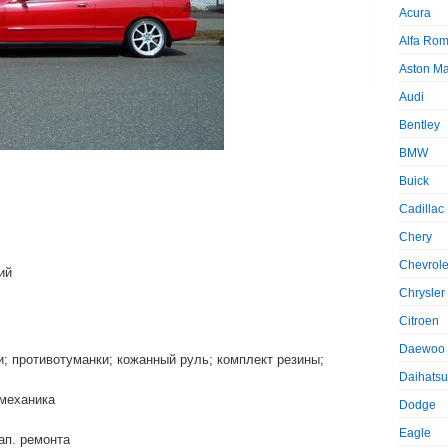
Acura
Alfa Ro
Aston Ma
Audi
Bentley
BMW
Buick
Cadillac
Chery
Chevrole
ий
Chrysler
Citroen
Daewoo
и; противотуманки; кожанный руль; комплект резины;
Daihatsu
 механика
Dodge
Eagle
ап. ремонта