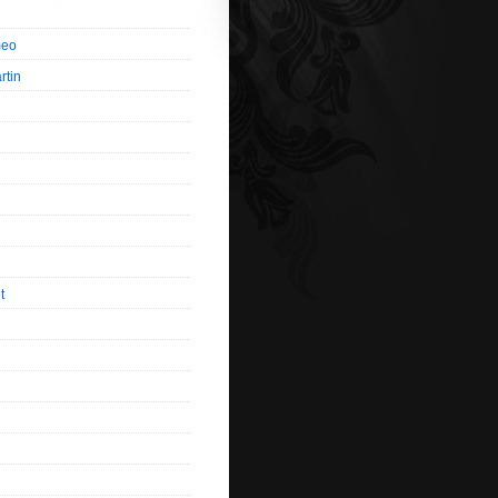
meo
rtin
t