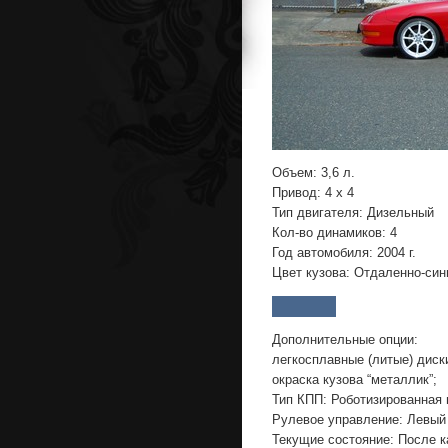
Объем: 3,6 л.
Привод: 4 x 4
Тип двигателя: Дизельный
Кол-во динамиков: 4
Год автомобиля: 2004 г.
Цвет кузова: Отдаленно-син
Дополнительные опции:
легкосплавные (литые) диск
окраска кузова “металлик”;
Тип КПП: Роботизированная
Рулевое управление: Левый
Текущие состояние: После к