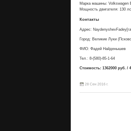
Марка машины: Volkswagen 
Мощность двигателя: 130 лс
Контакты
Адрес: NaydenyshevFadey[га
Город: Великие Луки (Псковс
ФИО: Фадей Найденышев
Тел.: 8-(580)-85-1-64
Стоимость: 1362000 руб. / 4
28 Сен 2016 г.